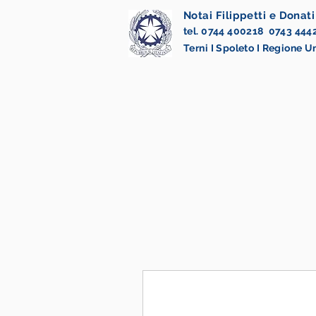
Notai Filippetti e Donati
tel. 0744 400218 0743 444
Terni I Spoleto I Regione 