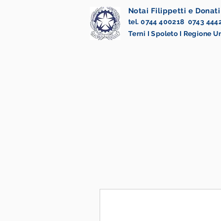
Notai Filippetti e Donati
tel. 0744 400218 0743 444
Terni I Spoleto I Regione 