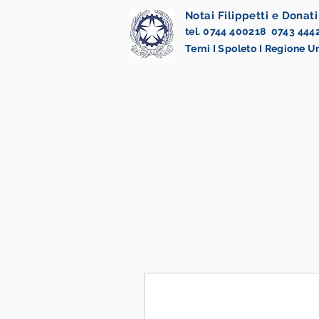
Notai Filippetti e Donati
tel. 0744 400218 0743 444
Terni I Spoleto I Regione 