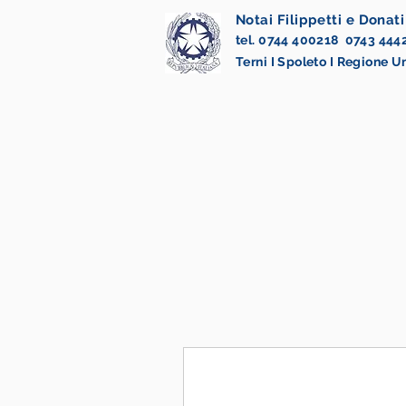
Notai Filippetti e Donati
tel. 0744 400218 0743 444
Terni I Spoleto I Regione 