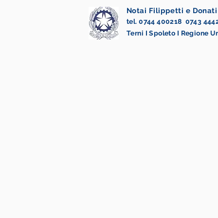
Notai Filippetti e Donati
tel. 0744 400218 0743 444
Terni I Spoleto I Regione 