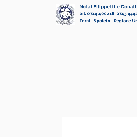
Notai Filippetti e Donati
tel. 0744 400218 0743 444
Terni I Spoleto I Regione 