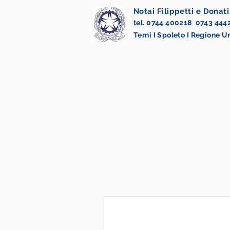
Notai Filippetti e Donati
tel. 0744 400218 0743 444
Terni I Spoleto I Regione 