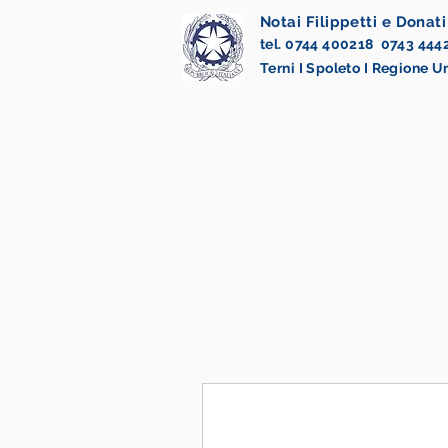
Notai Filippetti e Donati
tel. 0744 400218 0743 444
Terni I Spoleto I Regione 