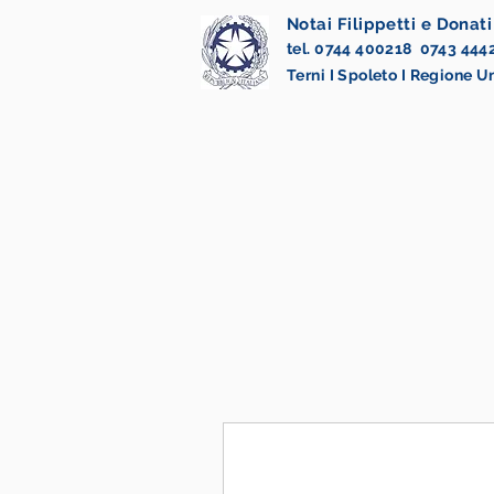
Notai Filippetti e Donati
tel. 0744 400218 0743 444
Terni I Spoleto I Regione 