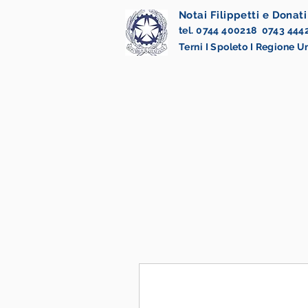
Notai Filippetti e Donati
tel. 0744 400218 0743 444
Terni I Spoleto I Regione 