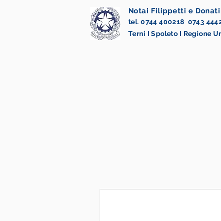
Notai Filippetti e Donati
tel. 0744 400218 0743 444
Terni I Spoleto I Regione 