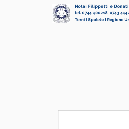
Notai Filippetti e Donati
tel. 0744 400218 0743 444
Terni I Spoleto I Regione 