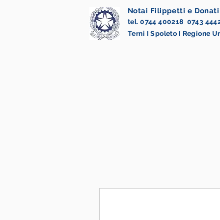
Notai Filippetti e Donati
tel. 0744 400218 0743 444
Terni I Spoleto I Regione 