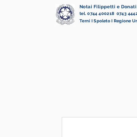
Notai Filippetti e Donati
tel. 0744 400218 0743 444
Terni I Spoleto I Regione 