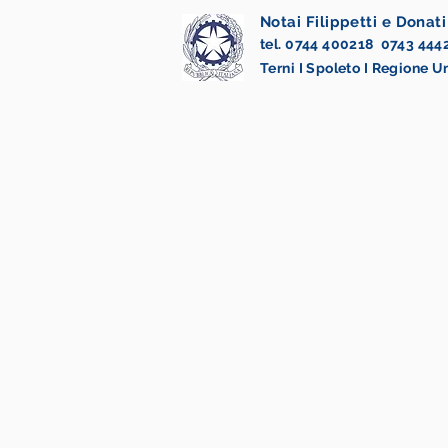
Notai Filippetti e Donati
tel. 0744 400218 0743 444
Terni I Spoleto I Regione 