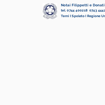
Notai Filippetti e Donati
tel. 0744 400218 0743 444
Terni I Spoleto I Regione 