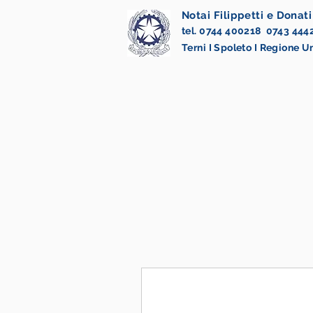
Notai Filippetti e Donati
tel. 0744 400218 0743 444
Terni I Spoleto I Regione 