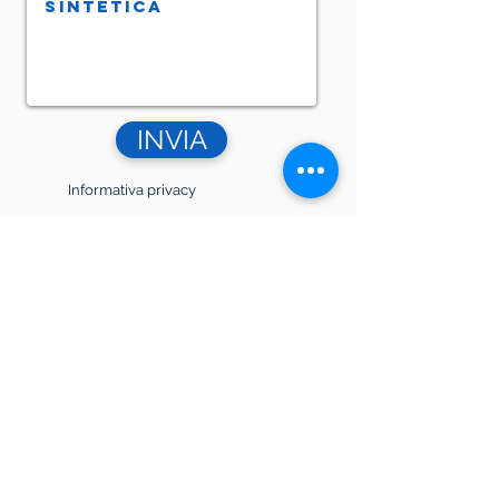
INVIA
Informativa privacy
Informazioni legali
Privacy policy I Cooky policy
Copyright Studio Notarile Associato
Notai Carlo Filippetti, Luigi Filippetti e
Massimo Donati. Tutti i diritti riservati |
P.IVA
01517130553
I Codice univoco
T04ZHR3