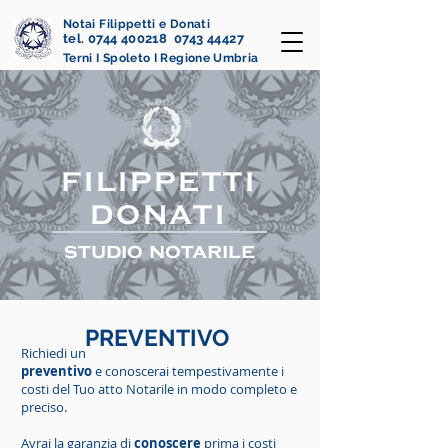
Notai Filippetti e Donati
tel. 0744 400218 0743 44427
Terni I Spoleto I Regione Umbria
FILIPPETTI
DONATI
studio notarile
PREVENTIVO
Richiedi un
p
reventivo
e conoscerai tempestivamente i
costi del Tuo atto Notarile in modo completo e
preciso.
Avrai la garanzia di
conoscere
prima i costi