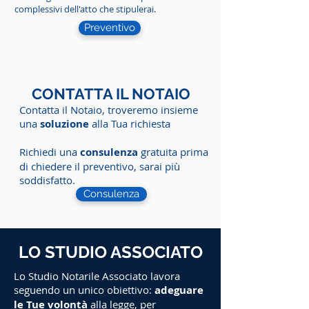
complessivi dell'atto che stipulerai
.
Preventivo
CONTATTA IL NOTAIO
Contatta il Notaio, troveremo insieme
una
soluzione
alla Tua richiesta
Richiedi una
consulenza
gratuita prima
di chiedere il preventivo, sarai più
soddisfatto.
Consulenza
LO STUDIO ASSOCIATO
Lo Studio Notarile Associato lavora
seguendo un unico obiettivo:
adeguare
le Tue volontà
alla legge, per