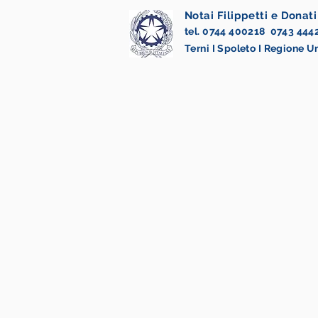
Notai Filippetti e Donati
tel. 0744 400218 0743 444
Terni I Spoleto I Regione 