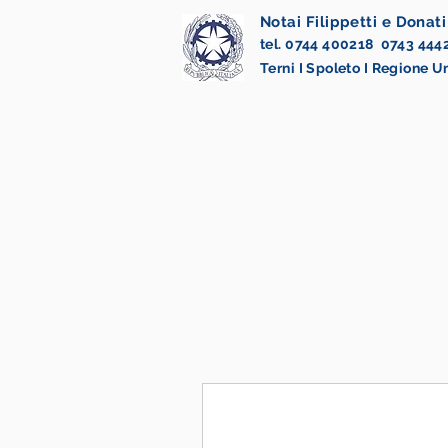
Notai Filippetti e Donati
tel. 0744 400218 0743 444
Terni I Spoleto I Regione 